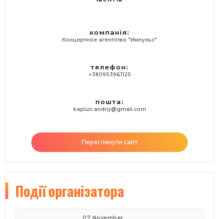
Артемий Троянский,
(Протокол осмотра места происшествия:
показания очевидцев)
компанія:
Выборг, 2011
Концертное агентство "Импульс"
телефон:
+380953961125
пошта:
kaplun.andriy@gmail.com
Переглянути сайт
Події
організатора
07 November