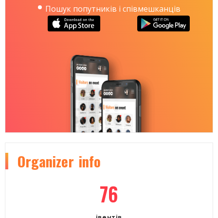
"Окна открой - 2011" (Санкт-Петербург, Россия)
Пошук попутників і співмешканців
"О них ходят тысячи фантастических историй и
слухов — будто бородатый контрабасист по
радикальным религиозным убеждениям
выступает исключительно без нижнего белья под
своей шотландской юбкой и только в гетрах
футбольного клуба "Manchester United"...
Будто гуттаперчевый мальчик-оркестр прямо на
глазах у публики проглатывает пластилиновую
балерину...
Ходят слухи, что они экспериментируют с
ядовитыми гремучими смесями стилей и
состояний в самых непредсказуемых пропорциях
— танго и регги, фанк и этнические мотивы,
элегантный джаз и почти вульгарный шансон...
Что их невозможные стихи и мантры снимают
Organizer
info
порчу, сглаз и лечат по фотографиям...
Поговаривают даже, что они занимаются любовью
со слушателями прямо во время концерта!..
76
Не верьте этим бессовестным сплетникам!
Конечно же контрабасист выступает в гетрах клуба
"Chelsea"!!!
А всё остальное чистая правда."
івентів