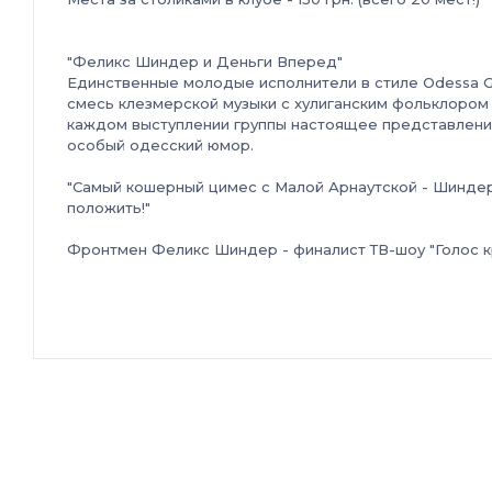
"Феликс Шиндер и Деньги Вперед"
Единственные молодые исполнители в стиле Odessa G
смесь клезмерской музыки с хулиганским фольклором 
каждом выступлении группы настоящее представление,
особый одесский юмор.
"Самый кошерный цимес с Малой Арнаутской - Шиндер г
положить!"
Фронтмен Феликс Шиндер - финалист ТВ-шоу "Голос кр
именован публикой "королем одесского фольклора".
Выступали на одной сцене с Нино Катамадзе, Майкло
Святославом Вакарчуком (Океан Эльзы), 5'Nizza, Сереб
совместно с Олегом Скрипкой (ВВ) и Юрием Кузнецов
Состав группы:
Феликс Шиндер - вокал, губная гармошка,
Iнженер Кучурка - гитара,
Доктор Трюкаченко - барабан,
Олег Васянович - аккордеон, контрабас,