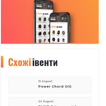
Схожі
Organizer
івенти
info
76
15 August
Power Chord GIG
івентів
22 August