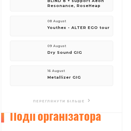
BLIND 8 + support Aeon
Resonance, RoseHeap
компанія:
Концертное агентство "Импульс"
08 August
Youthex - ALTER EGO tour
телефон:
+380953961125
09 August
Dry Sound GIG
пошта:
kaplun.andriy@gmail.com
16 August
Metallizer GIG
Переглянути сайт
ПЕРЕГЛЯНУТИ БІЛЬШЕ
Події
організатора