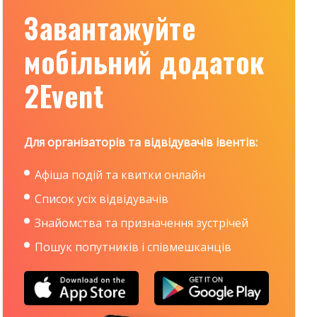
Завантажуйте
мобільний додаток
2Event
Для організаторів та відвідувачів івентів:
Афіша подій та квитки онлайн
Список усіх відвідувачів
Знайомства та призначення зустрічей
Пошук попутників і співмешканців