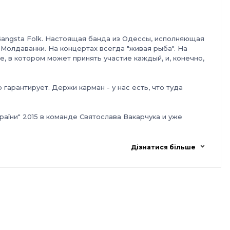
angsta Folk. Настоящая банда из Одессы, исполняющая
Молдаванки. На концертах всегда "живая рыба". На
 в котором может принять участие каждый, и, конечно,
арантирует. Держи карман - у нас есть, что туда
аїни" 2015 в команде Святослава Вакарчука и уже
м Найманом, Карлом Фриерсоном (DePhazz),
Дізнатися більше
ряная свадьба, СКАЙ, Крихiтка, Garden City Movement,
ым.