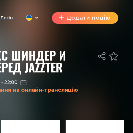
Додати подію
Логін
КС ШИНДЕР И
РЕД JAZZTER
0
-
22:00
ання на онлайн-трансляцію