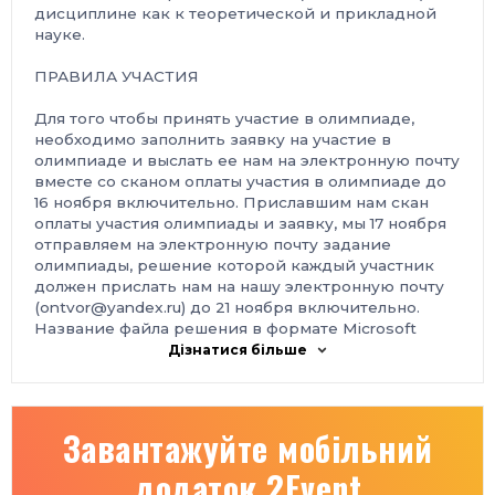
дисциплине как к теоретической и прикладной
науке.
ПРАВИЛА УЧАСТИЯ
Для того чтобы принять участие в олимпиаде,
необходимо заполнить заявку на участие в
олимпиаде и выслать ее нам на электронную почту
вместе со сканом оплаты участия в олимпиаде до
16 ноября включительно. Приславшим нам скан
оплаты участия олимпиады и заявку, мы 17 ноября
отправляем на электронную почту задание
олимпиады, решение которой каждый участник
должен прислать нам на нашу электронную почту
(ontvor@yandex.ru) до 21 ноября включительно.
Название файла решения в формате Microsoft
Word обязательно должно содержать фамилию
Дізнатися більше
участника (к примеру, «Решение олимпиады
Иванов» без кавычек).
Завантажуйте мобільний
Проверка олимпиады закончится 22 ноября, тогда
же и будут объявлены победители олимпиады, и
додаток 2Event
затем будет организована рассылка материалов