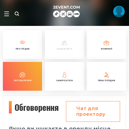
ПРО ПОДІЮ
ВІДВІДУВАЧІ
КОМПАНІЇ
ОБГОВОРЕННЯ
GAMIFICATION
ПЛАН ПОЇЗДКИ
Обговорення
Чат для
проектору
Якщо ви шукаєте в оренду місце