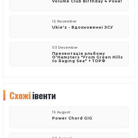
Volume Club Birthday 4 Роки!
12 November
Ukie'z - Вдохновенні ЗСУ
03 December
Презентація альбому
O'Hamsters "From Green Hills
to Raging Sea" + ТОРФ
Схожі
івенти
15 August
Power Chord GIG