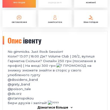
ПРО ПОДІЮ
ВІДВІДУВАЧІ
КОМПАНІЇ
ОБГОВОРЕННЯ
GAMIFICATION
ПЛАН ПОЇЗДКИ
Опис
івенту
No gimmicks. Just Rock Session!
Коли? 13.07 | 16:00 Де? Volume Club | 26/2, вулиця
Гарматна Скільки? Онлайн 250 грн (посилання в
профілі) | На вході 300 грн
ПРОМОКОД на
знижку зможете знайти в сторіс у свого
улюбленого гурту
@dissidens_band
@graty_band
@poison_tale
@ds.orz
@stannspokou
Бери друзів і залітай!
Дізнатися більше