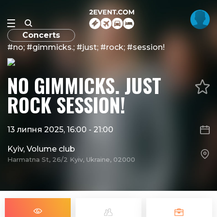
Concerts
#no; #gimmicks.; #just; #rock; #session!
NO GIMMICKS. JUST
ROCK SESSION!
13 липня 2025, 16:00
-
21:00
Kyiv, Volume club
Harmatna St, 26/2 Kyiv, Ukraine, 02000