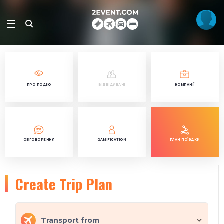
ПРО ПОДІЮ
ВІДВІДУВАЧІ
КОМПАНІЇ
ОБГОВОРЕННЯ
GAMIFICATION
ПЛАН ПОЇЗДКИ
Create Trip Plan
Transport from