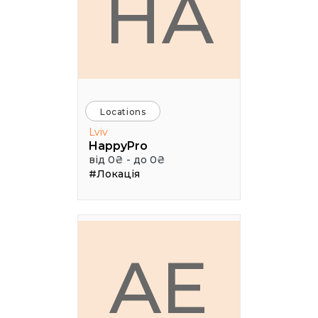
HA
Locations
Lviv
HappyPro
від 0₴ - до 0₴
#Локація
AE