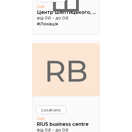
Ш
Lviv
Центр Шептицького, 1 поверх, паркова аудиторія
від 0₴ - до 0₴
#Локація
RB
Locations
Lviv
RIUS business centre
від 0₴ - до 0₴