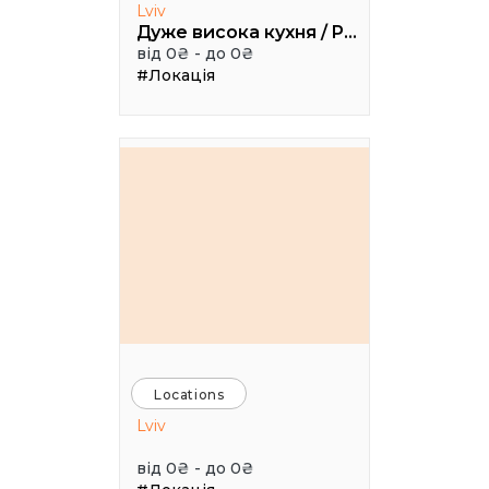
Lviv
Дуже висока кухня / Pretty High Kitchen
від 0₴ - до 0₴
#Локація
Locations
Lviv
від 0₴ - до 0₴