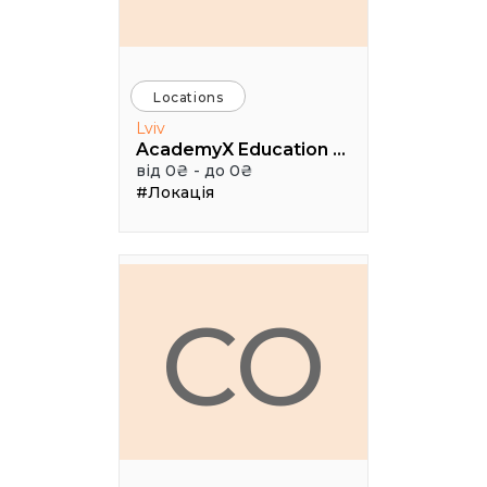
Locations
Lviv
AcademyX Education Hub
від 0₴ - до 0₴
#Локація
CO