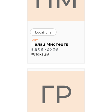
Locations
Lviv
Палац Мистецтв
від 0₴ - до 0₴
#Локація
ГР