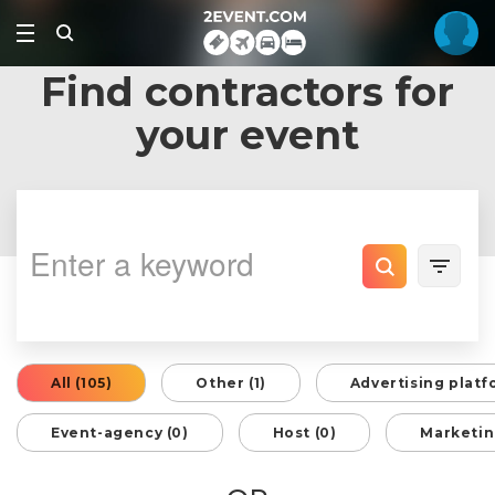
Find contractors for
your event
All (105)
Other (1)
Advertising platf
Event-agency (0)
Host (0)
Marketin