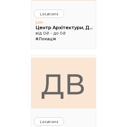
Locations
Lviv
Центр Архітектури, Дизайну та Урбаністики Порохова ВЕЖА
від 0₴ - до 0₴
#Локація
ДВ
Locations