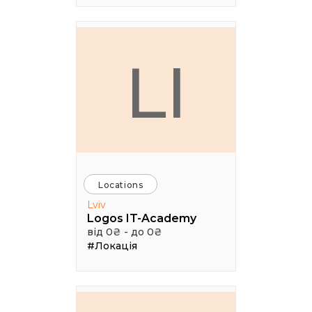
LI
Locations
Lviv
Logos IT-Academy
від 0₴ - до 0₴
#Локація