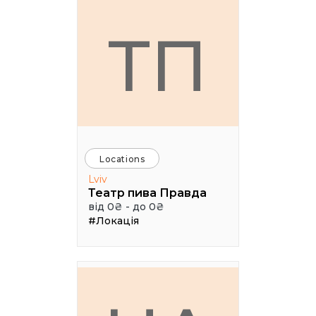
ТП
Locations
Lviv
Театр пива Правда
від 0₴ - до 0₴
#Локація