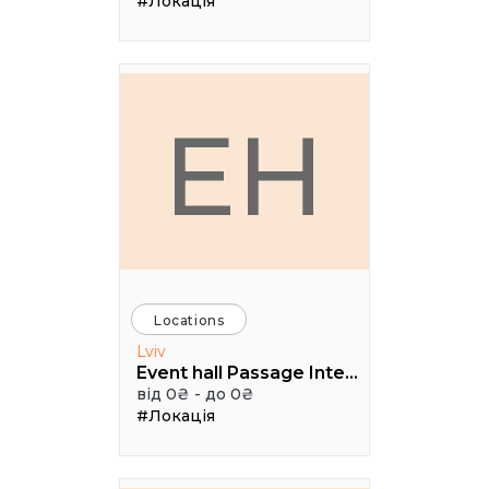
#Локація
EH
Locations
Lviv
Event hall Passage Interdit
від 0₴ - до 0₴
#Локація