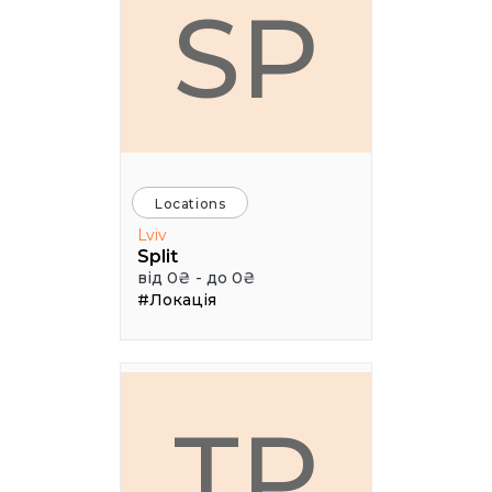
SP
Locations
Lviv
Split
від 0₴ - до 0₴
#Локація
ТР