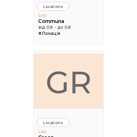
Locations
Lviv
Communa
від 0₴ - до 0₴
#Локація
GR
Locations
Lviv