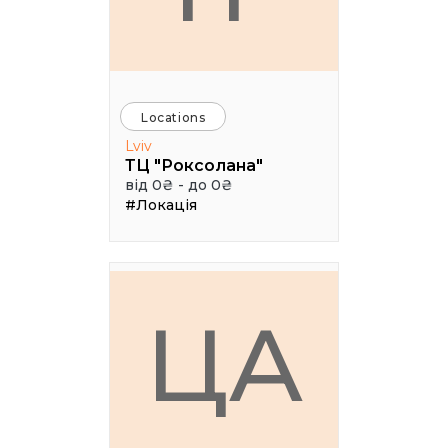
Locations
Lviv
ТЦ "Роксолана"
від 0₴ - до 0₴
#Локація
ЦА