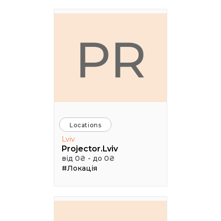
PR
Locations
Lviv
Projector.Lviv
від 0₴ - до 0₴
#Локація