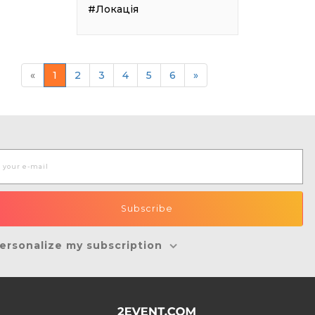
#Локація
«
1
2
3
4
5
6
»
ersonalize my subscription