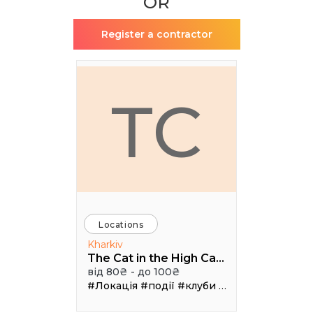
OR
Register a contractor
TC
Locations
Kharkiv
The Cat in the High Castle
від 80₴ - до 100₴
#Локація
#події
#клуби
#Зал