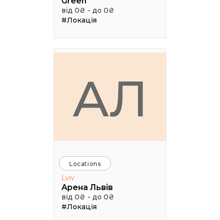
Green
від 0₴ - до 0₴
#Локація
АЛ
Locations
Lviv
Арена Львів
від 0₴ - до 0₴
#Локація