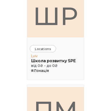
ШР
Locations
Lviv
Школа розвитку SPE
від 0₴ - до 0₴
#Локація
ПМ