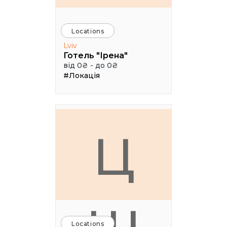
Locations
Lviv
Готель "Ірена"
від 0₴ - до 0₴
#Локація
Ц
Locations