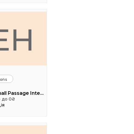
EH
ions
Event hall Passage Interdit
- до 0₴
ія