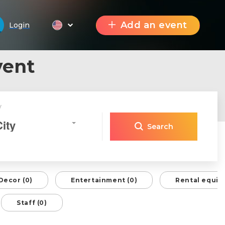
Add an event
Login
vent
y
City
Search
Decor (0)
Entertainment (0)
Rental equip
Staff (0)