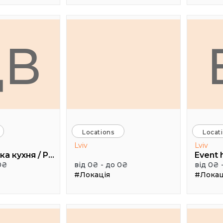
ДВ
Locations
Locat
Lviv
Lviv
Дуже висока кухня / Pretty High Kitchen
0₴
від 0₴ - до 0₴
від 0₴ 
#Локація
#Локац