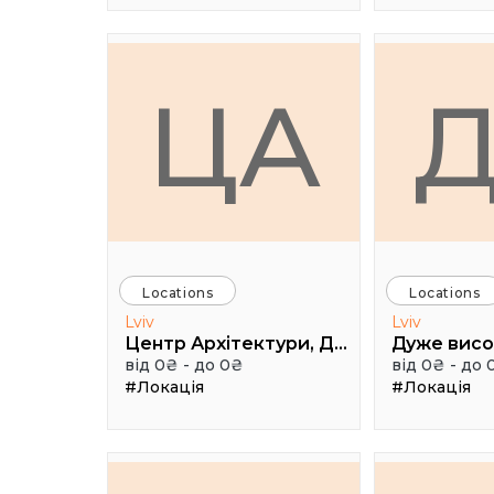
ЦА
Locations
Locations
Lviv
Lviv
Центр Архітектури, Дизайну та Урбаністики Порохова ВЕЖА
від 0₴ - до 0₴
від 0₴ - до 
#Локація
#Локація