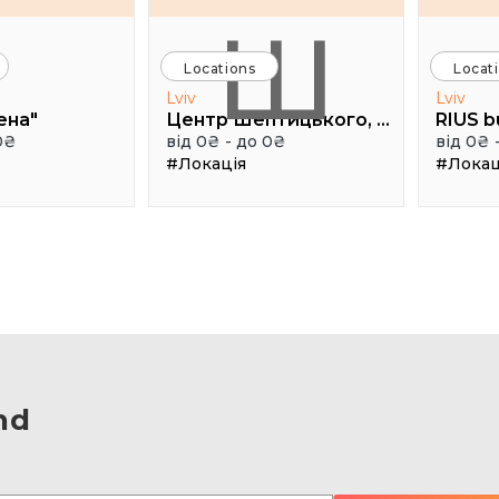
Ш
Locations
Locat
Lviv
Lviv
ена"
Центр Шептицького, 1 поверх, паркова аудиторія
RIUS b
0₴
від 0₴ - до 0₴
від 0₴ 
#Локація
#Локац
nd