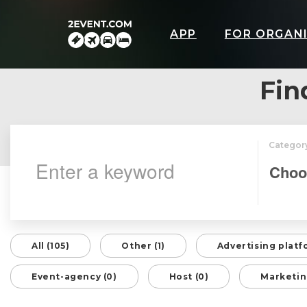
APP
FOR ORGAN
Fin
Categor
All (105)
Other (1)
Advertising platf
Event-agency (0)
Host (0)
Marketin