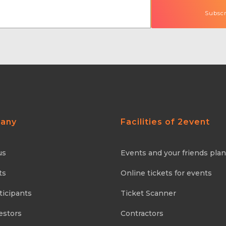
any
Facilities of 2event
us
Events and your friends pla
ts
Online tickets for events
ticipants
Ticket Scanner
estors
Contractors