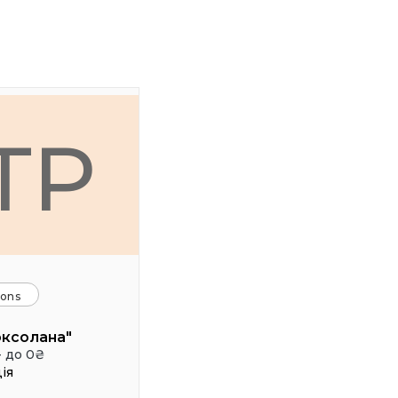
ТР
ions
оксолана"
- до 0₴
ія