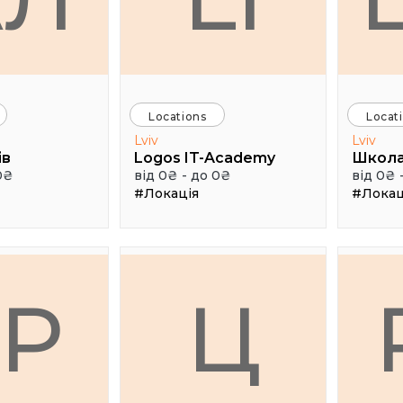
Locations
Locat
Lviv
Lviv
ів
Logos IT-Academy
Школа
0₴
від 0₴ - до 0₴
від 0₴ 
#Локація
#Локац
ГР
Ц