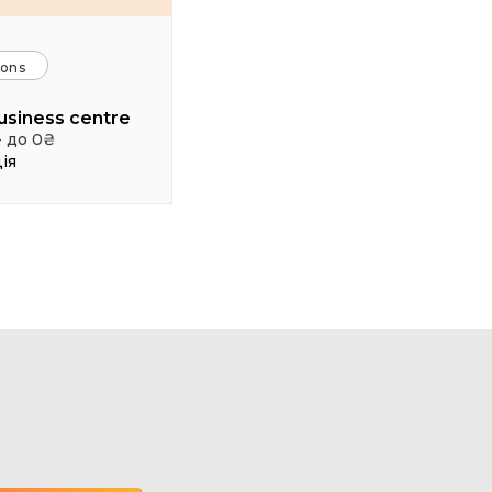
ions
usiness centre
- до 0₴
ія