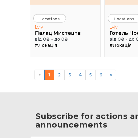
Locations
Locations
Lviv
Lviv
Палац Мистецтв
Готель "Ір
від 0₴ - до 0₴
від 0₴ - до 
#Локація
#Локація
«
1
2
3
4
5
6
»
Subscribe for actions a
announcements