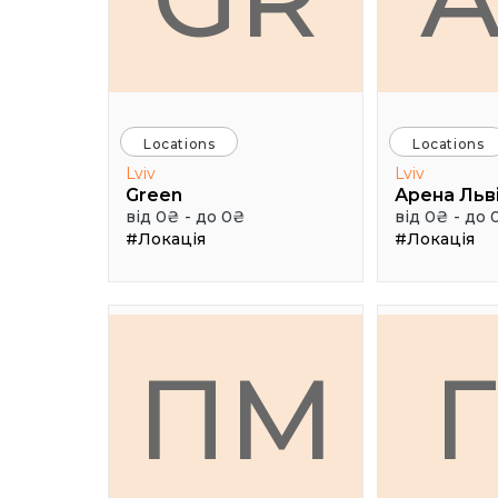
Locations
Locations
Lviv
Lviv
Green
Арена Льв
від 0₴ - до 0₴
від 0₴ - до 
#Локація
#Локація
ПМ