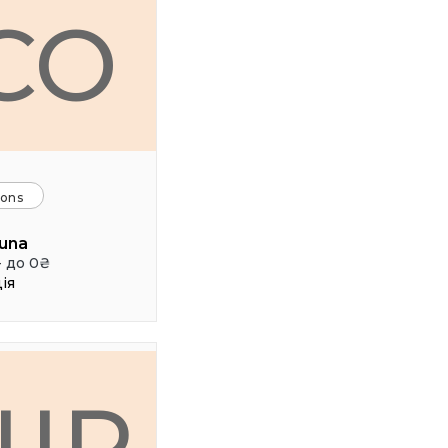
CO
ions
una
- до 0₴
ія
ШР