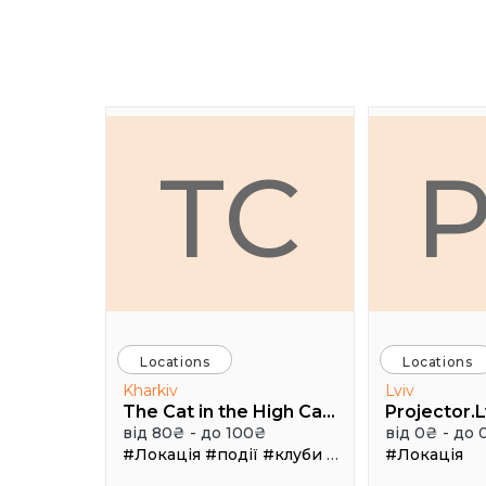
TC
Locations
Locations
Kharkiv
Lviv
The Cat in the High Castle
Projector.L
від 80₴ - до 100₴
від 0₴ - до 
#Локація
#події
#клуби
#Зал
#Локація