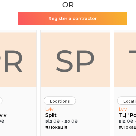
OR
Register a contractor
PR
SP
Locations
Locat
Lviv
Lviv
viv
Split
ТЦ "Р
0₴
від 0₴ - до 0₴
від 0₴ 
#Локація
#Локац