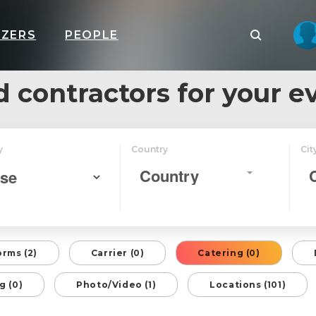
IZERS
PEOPLE
d contractors for your e
y
Country
Cit
Country
orms (2)
Carrier (0)
Catering (0)
g (0)
Photo/Video (1)
Locations (101)