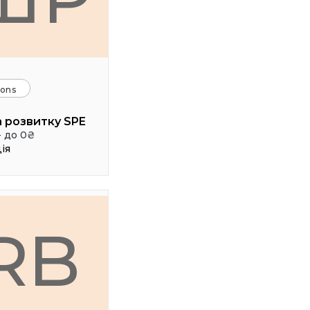
ions
 розвитку SPE
- до 0₴
ія
RB