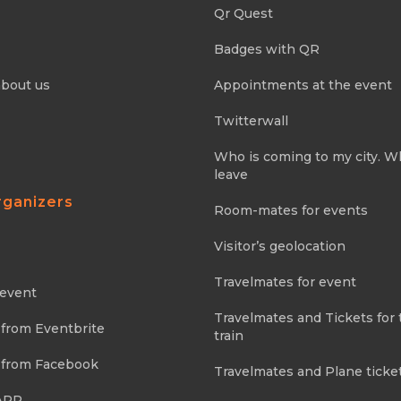
Qr Quest
Badges with QR
about us
Appointments at the event
Twitterwall
Who is coming to my city. 
leave
rganizers
Room-mates for events
Visitor’s geolocation
Travelmates for event
 event
Travelmates and Tickets for 
 from Eventbrite
train
 from Facebook
Travelmates and Plane ticke
APP