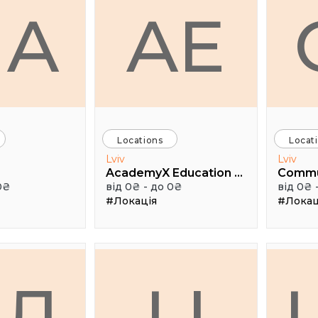
HA
AE
Locations
Locat
Lviv
Lviv
AcademyX Education Hub
Comm
0₴
від 0₴ - до 0₴
від 0₴ 
#Локація
#Локац
АЛ
LI