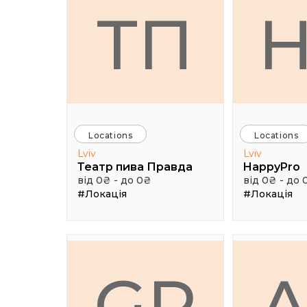
ТП
Locations
Locations
Lviv
Lviv
Театр пива Правда
HappyPro
від 0₴ - до 0₴
від 0₴ - до 
#Локація
#Локація
GR