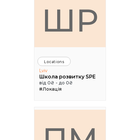
ШР
Locations
Lviv
Школа розвитку SPE
від 0₴ - до 0₴
#Локація
ПМ