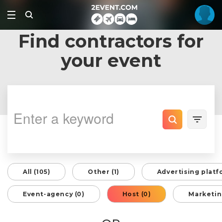
Find contractors for
your event
All (105)
Other (1)
Advertising platf
Event-agency (0)
Host (0)
Marketin