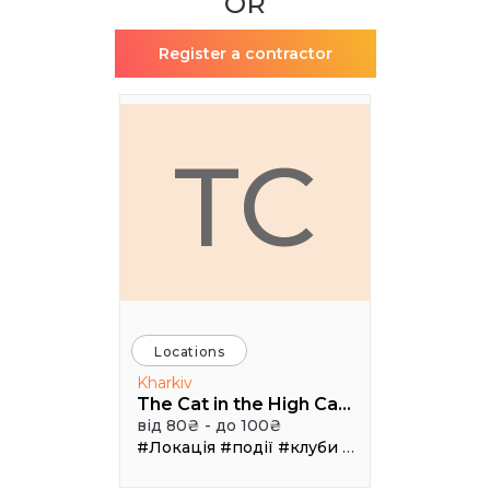
OR
Register a contractor
TC
Locations
Kharkiv
The Cat in the High Castle
від 80₴ - до 100₴
#Локація
#події
#клуби
#Зал