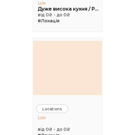
Lviv
Дуже висока кухня / Pretty High Kitchen
від 0₴ - до 0₴
#Локація
Locations
Lviv
від 0₴ - до 0₴