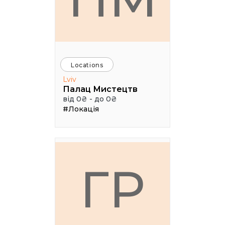
Locations
Lviv
Палац Мистецтв
від 0₴ - до 0₴
#Локація
ГР