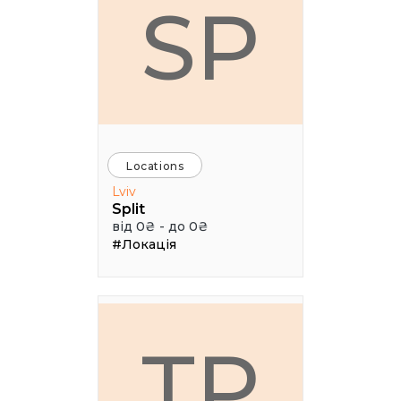
SP
Locations
Lviv
Split
від 0₴ - до 0₴
#Локація
ТР