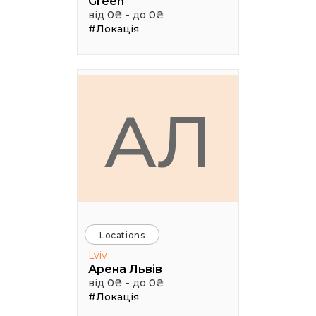
Green
від 0₴ - до 0₴
#Локація
АЛ
Locations
Lviv
Арена Львів
від 0₴ - до 0₴
#Локація