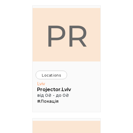
PR
Locations
Lviv
Projector.Lviv
від 0₴ - до 0₴
#Локація