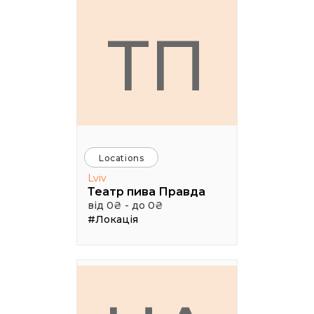
ТП
Locations
Lviv
Театр пива Правда
від 0₴ - до 0₴
#Локація