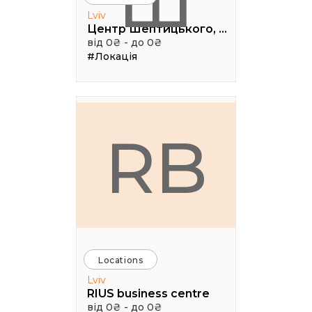
Ш
Lviv
Центр Шептицького, 1 поверх, паркова аудиторія
від 0₴ - до 0₴
#Локація
RB
Locations
Lviv
RIUS business centre
від 0₴ - до 0₴