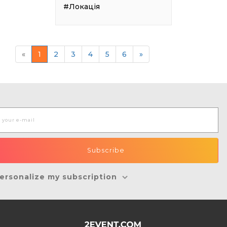
#Локація
«
1
2
3
4
5
6
»
ersonalize my subscription