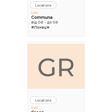
Locations
Lviv
Communa
від 0₴ - до 0₴
#Локація
GR
Locations
Lviv