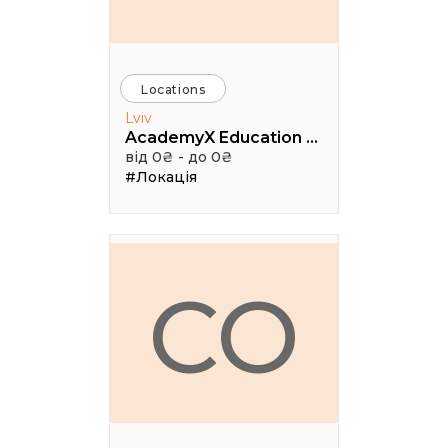
Locations
Lviv
AcademyX Education Hub
від 0₴ - до 0₴
#Локація
CO