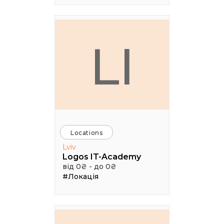
LI
Locations
Lviv
Logos IT-Academy
від 0₴ - до 0₴
#Локація