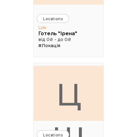
Locations
Lviv
Готель "Ірена"
від 0₴ - до 0₴
#Локація
Ц
Locations