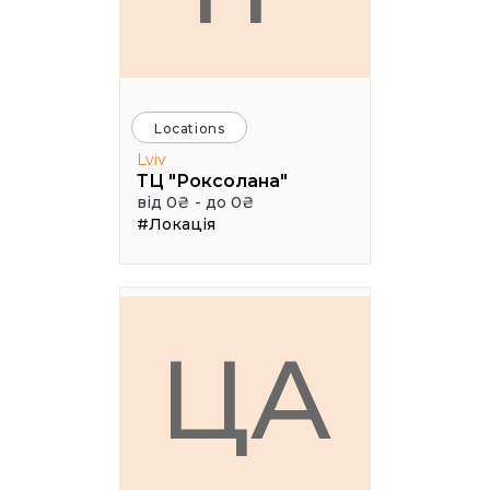
Locations
Lviv
ТЦ "Роксолана"
від 0₴ - до 0₴
#Локація
ЦА