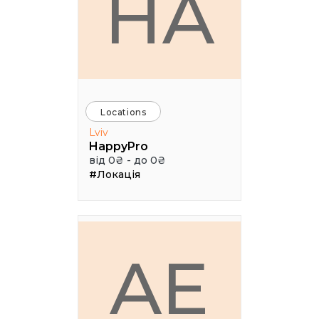
HA
Locations
Lviv
HappyPro
від 0₴ - до 0₴
#Локація
AE