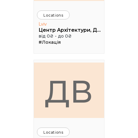
Locations
Lviv
Центр Архітектури, Дизайну та Урбаністики Порохова ВЕЖА
від 0₴ - до 0₴
#Локація
ДВ
Locations