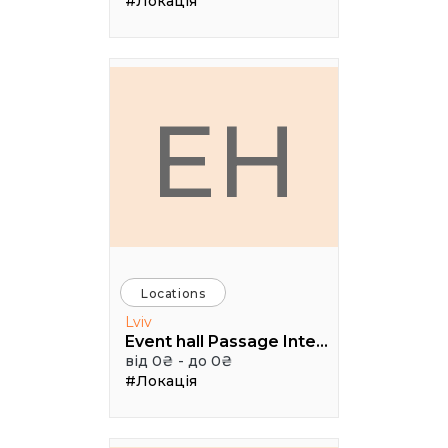
#Локація
EH
Locations
Lviv
Event hall Passage Interdit
від 0₴ - до 0₴
#Локація