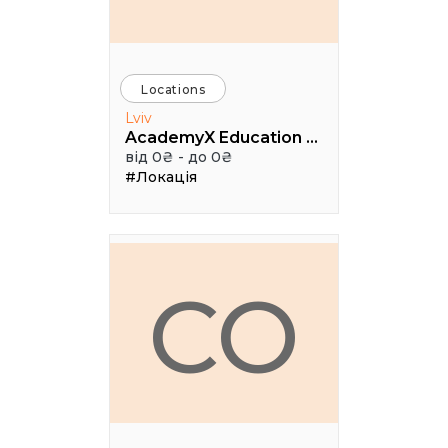
Locations
Lviv
AcademyX Education Hub
від 0₴ - до 0₴
#Локація
CO