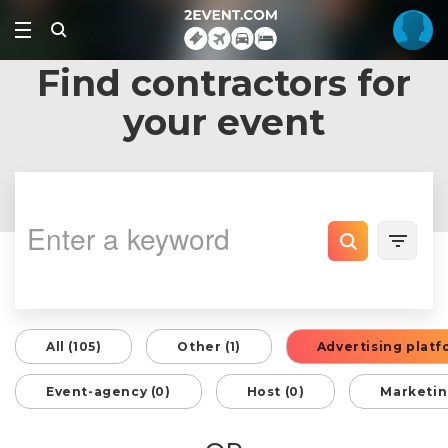
Find contractors for
your event
All (105)
Other (1)
Advertising platf
Event-agency (0)
Host (0)
Marketin