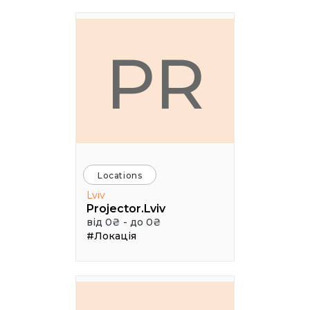
PR
Locations
Lviv
Projector.Lviv
від 0₴ - до 0₴
#Локація