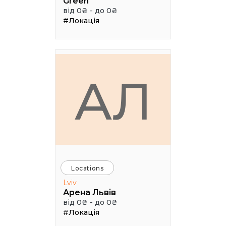
Green
від 0₴ - до 0₴
#Локація
АЛ
Locations
Lviv
Арена Львів
від 0₴ - до 0₴
#Локація