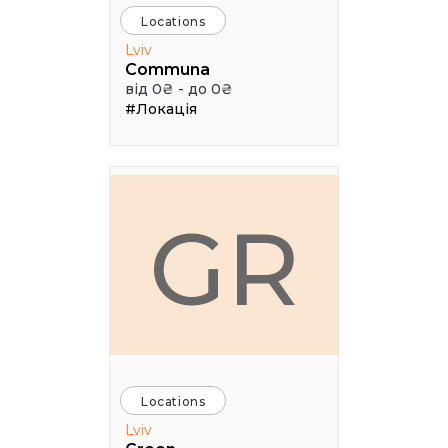
Locations
Lviv
Communa
від 0₴ - до 0₴
#Локація
GR
Locations
Lviv