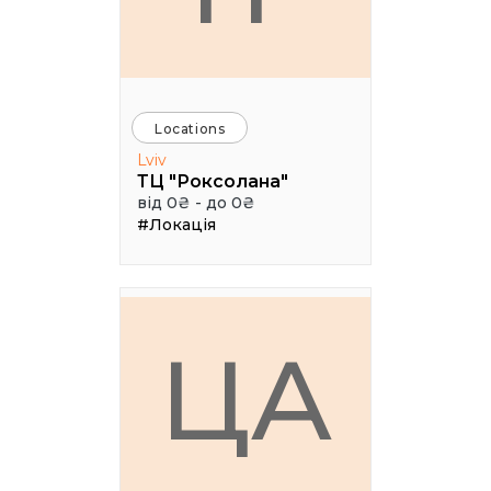
Locations
Lviv
ТЦ "Роксолана"
від 0₴ - до 0₴
#Локація
ЦА