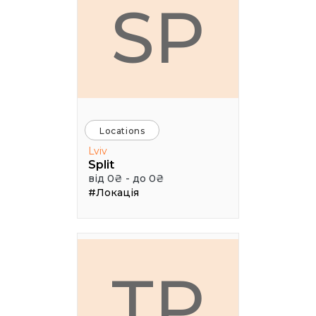
SP
Locations
Lviv
Split
від 0₴ - до 0₴
#Локація
ТР