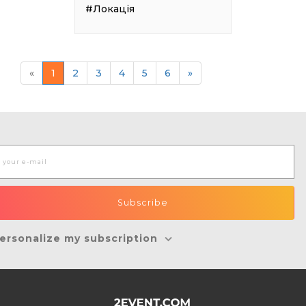
#Локація
«
1
2
3
4
5
6
»
ersonalize my subscription