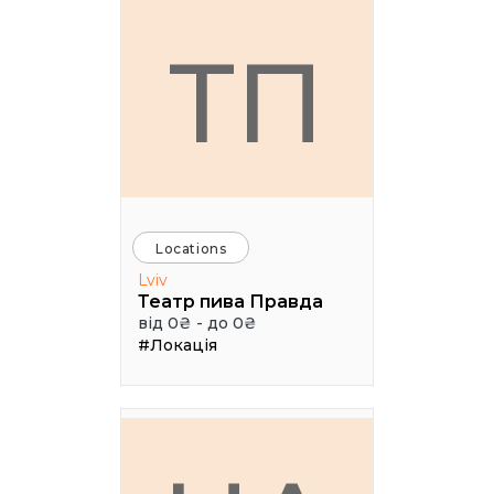
ТП
Locations
Lviv
Театр пива Правда
від 0₴ - до 0₴
#Локація