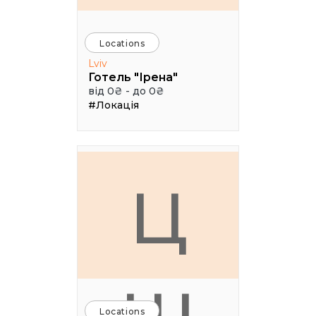
Locations
Lviv
Готель "Ірена"
від 0₴ - до 0₴
#Локація
Ц
Locations