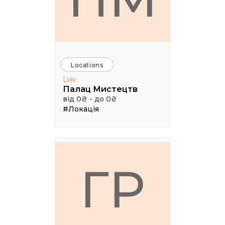
Locations
Lviv
Палац Мистецтв
від 0₴ - до 0₴
#Локація
ГР