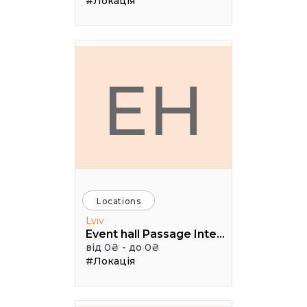
#Локація
EH
Locations
Lviv
Event hall Passage Interdit
від 0₴ - до 0₴
#Локація