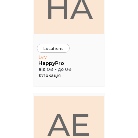
HA
Locations
Lviv
HappyPro
від 0₴ - до 0₴
#Локація
AE