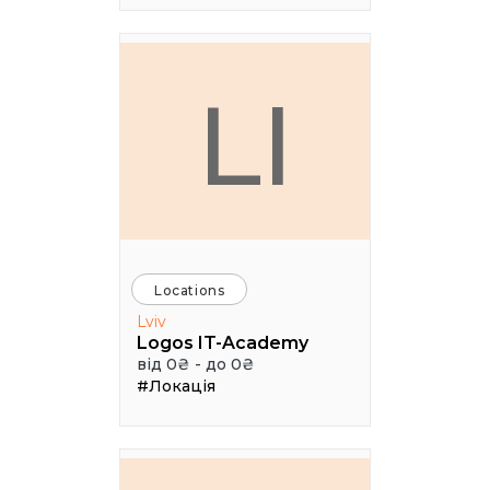
LI
Locations
Lviv
Logos IT-Academy
від 0₴ - до 0₴
#Локація