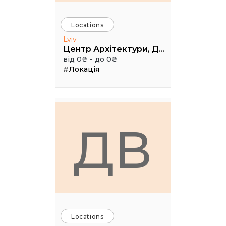
Locations
Lviv
Центр Архітектури, Дизайну та Урбаністики Порохова ВЕЖА
від 0₴ - до 0₴
#Локація
ДВ
Locations