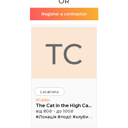
OR
Register a contractor
TC
Locations
Kharkiv
The Cat in the High Castle
від 80₴ - до 100₴
#Локація
#події
#клуби
#Зал