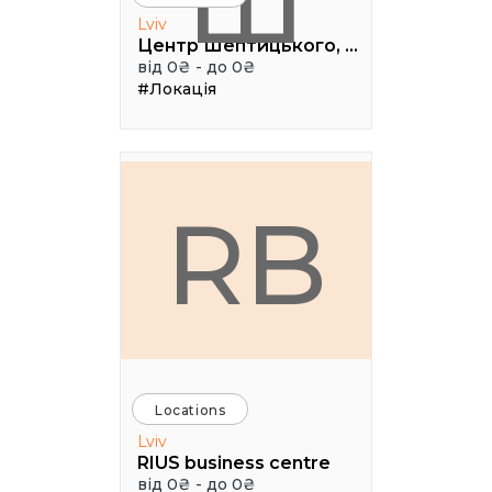
Ш
Lviv
Центр Шептицького, 1 поверх, паркова аудиторія
від 0₴ - до 0₴
#Локація
RB
Locations
Lviv
RIUS business centre
від 0₴ - до 0₴