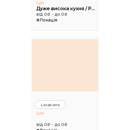
Lviv
Дуже висока кухня / Pretty High Kitchen
від 0₴ - до 0₴
#Локація
Locations
Lviv
від 0₴ - до 0₴