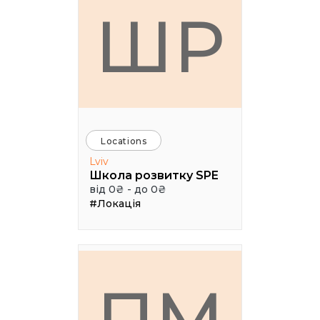
ШР
Locations
Lviv
Школа розвитку SPE
від 0₴ - до 0₴
#Локація
ПМ